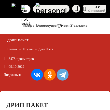
0 ₽
0 позиций
Кофе
Аксессуары
Мерч
Подписка
дрип пакет
Главная
Рецепты
Дрип Пакет
3478 просмотров
09.10.2022
Поделиться:
ДРИП ПАКЕТ