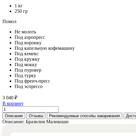
1 кг
250 гр
Помол
Не молоть
Под аэропресс
Под воронку
Под капельную кофемашину
Под кемекс
Под кружку
Под мокку
Под пуровер
Под турку
Под френч-пресс
Под эспрессо
3 040 ₽
В корзину
Описание
Отзывы
Рекомендуемые способы заваривания
Дост
Описание: Бразилия Маликоши