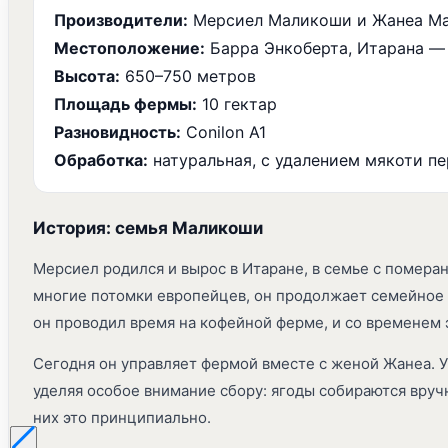
Производители:
Мерсиел Маликоши и Жанеа М
Местоположение:
Барра Энкоберта, Итарана —
Высота:
650–750 метров
Площадь фермы:
10 гектар
Разновидность:
Conilon A1
Обработка:
натуральная, с удалением мякоти пер
История: cемья Маликоши
Мерсиел родился и вырос в Итаране, в семье с помера
многие потомки европейцев, он продолжает семейное 
он проводил время на кофейной ферме, и со временем 
Сегодня он управляет фермой вместе с женой Жанеа. У
уделяя особое внимание сбору: ягоды собираются вруч
них это принципиально.