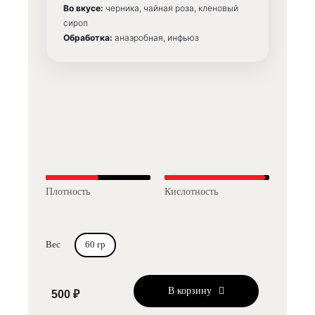
Во вкусе:
черника, чайная роза, кленовый
сироп
Обработка:
анаэробная, инфьюз
Плотность
Кислотность
Пл
Вес
60 гр
Ве
В корзину
500 ₽