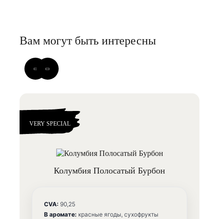
Вам могут быть интересны
VERY SPECIAL
VE
Колумбия Полосатый Бурбон
CVA:
90,25
В аромате:
красные ягоды, сухофрукты