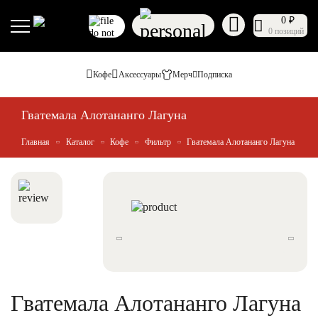
0 ₽
0 позиций
Кофе
Аксессуары
Мерч
Подписка
Гватемала Алотананго Лагуна
Главная
Каталог
Кофе
Фильтр
Гватемала Алотананго Лагуна
Гватемала Алотананго Лагуна